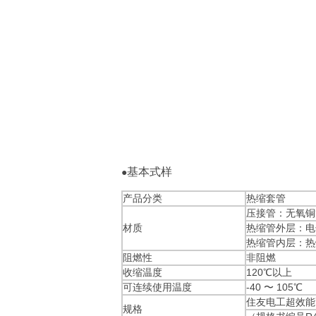
基本式样
●
产品分类
热缩套管
压接管：无氧铜
材质
热缩管外层：电
热缩管内层：热
阻燃性
非阻燃
收缩温度
120℃以上
可连续使用温度
-40 〜 105℃
住友电工超效能
规格