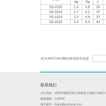
dφ
Dφ
L
SS-2220
1.4
3.8
25
SS-1816
1.7
4.2
37
SS-1414
2.3
4.9
37
SS-1010
3.4
6.4
42
在SUMITOMO网站查找型号信息
联系我们
办公地址：深圳市福田区车公庙泰然工贸园212栋20
邮政编码：518040
电子邮件：
hope@pusheng.com