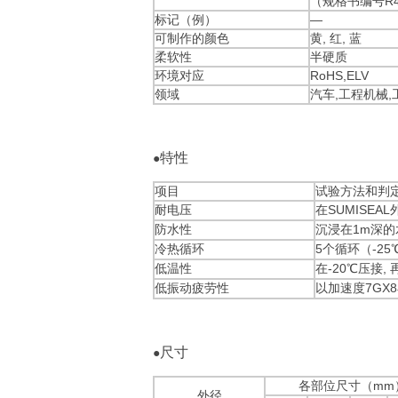
（规格书编号R4-
标记（例）
―
可制作的颜色
黄, 红, 蓝
柔软性
半硬质
环境对应
RoHS,ELV
领域
汽车,工程机械,
特性
●
项目
试验方法和判
耐电压
在SUMISEA
防水性
沉浸在1m深的
冷热循环
5个循环（-25
低温性
在-20℃压接
低振动疲劳性
以加速度7GX
尺寸
●
各部位尺寸（mm
外径