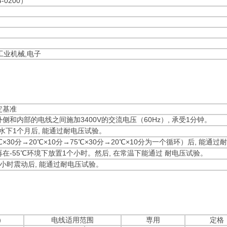
0200）
工业机械,电子
定基准
L外侧和内部的电线之间施加3400V的交流电压（60Hz）, 承受1分钟。
水下1个月后, 能通过耐电压试验。
℃×30分→20℃×10分→75℃×30分→20℃×10分为一个循环）后, 能通
, 再在-55℃环境下放置1个小时。然后, 在常温下能通过 耐电压试验。
8小时震动后, 能通过耐电压试验。
）
电线适用范围
専用
定格